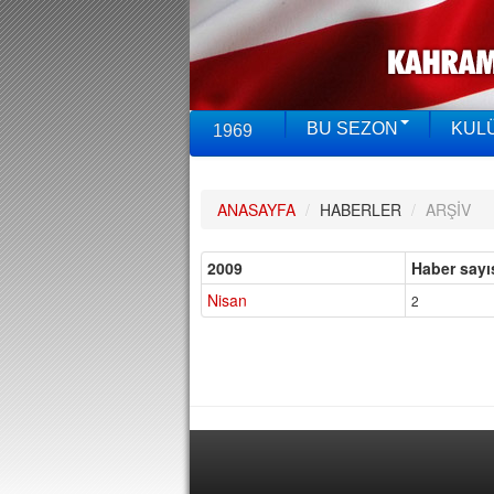
BU SEZON
KUL
1969
ANASAYFA
/
HABERLER
/
ARŞİV
2009
Haber sayı
Nisan
2