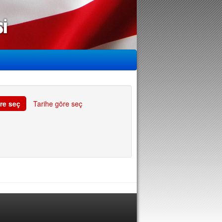
re seç
Tarihe göre seç