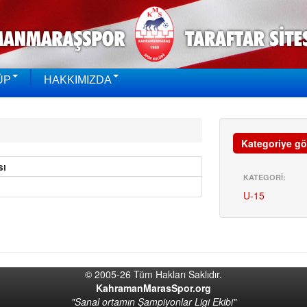
ÜP
HAKKIMIZDA
Kategoriye gö
sı
KATEGORİ:
U-15
© 2005-26 Tüm Hakları Saklıdır.
KahramanMarasSpor.org
"Sanal ortamın Şampiyonlar Ligi Ekibi"