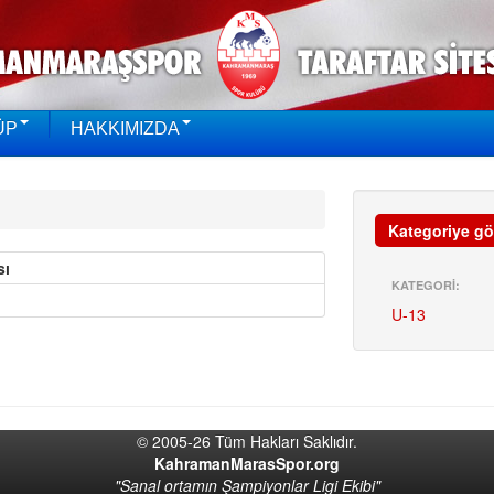
ÜP
HAKKIMIZDA
Kategoriye gö
sı
KATEGORİ:
U-13
© 2005-26 Tüm Hakları Saklıdır.
KahramanMarasSpor.org
"Sanal ortamın Şampiyonlar Ligi Ekibi"