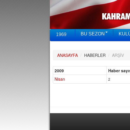
BU SEZON
KUL
1969
ANASAYFA
/
HABERLER
/
ARŞİV
2009
Haber sayı
Nisan
2