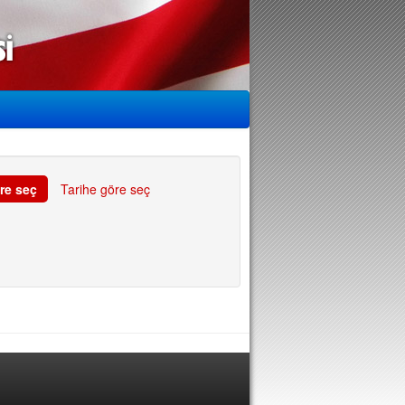
re seç
Tarihe göre seç