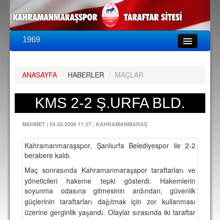
1969
LİG & KUPA
BU SEZON
ANASAYFA
/
HABERLER
/
MAÇLAR
PUAN DURUMU
FİKSTÜR
KMS 2-2 Ş.URFA BLD.
KADRO
MEHMET
|
04.05.2008 11:27
, KAHRAMANMARAŞ
A TAKIM KADROSU
Kahramanmaraşspor, Şanlıurfa Belediyespor ile 2-2
TEKNİK KADRO
berabere kaldı.
Maç sonras
TRANSFERLER
nda Kahramanmara
spor taraftarlar
ve
ş
ı
ı
yöneticileri hakeme tepki gösterdi. Hakemlerin
soyunma odas
TARAFTAR
na gitmesinin ard
ndan, güvenlik
ı
ı
güçlerinin taraftarlar
da
tmak için zor kullanmas
ı
ğı
ı
BİLETLER
üzerine gerginlik ya
and
. Olaylar s
ras
nda iki taraftar
ş
ı
ı
ı