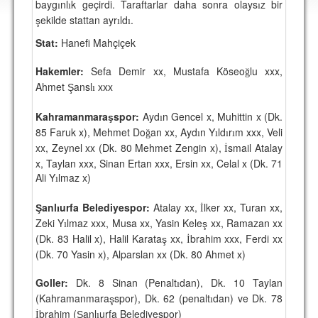
bayg
nl
k geçirdi. Taraftarlar daha sonra olays
z bir
ı
ı
ı
DEPLASMAN
ekilde stattan ayr
ld
.
ş
ı
ı
LİSANSLI ÜRÜNLER
Stat:
Hanefi Mahçiçek
MULTİMEDYA
Hakemler:
Sefa Demir xx, Mustafa Köseo
lu xxx,
ğ
Ahmet
ansl
xxx
FOTOĞRAF & VİDEOLAR
Ş
ı
Kahramanmara
MARŞ & TEZAHÜRATLAR
spor:
Ayd
n Gencel x, Muhittin x (Dk.
ş
ı
85 Faruk x), Mehmet Do
an xx, Ayd
n Y
ld
r
m xxx, Veli
ğ
ı
ı
ı
ı
KULÜP
xx, Zeynel xx (Dk. 80 Mehmet Zengin x),
smail Atalay
İ
x, Taylan xxx, Sinan Ertan xxx, Ersin xx, Celal x (Dk. 71
AMBLEM
Ali Y
lmaz x)
ı
SPOR TESİSLERİ
anl
urfa Belediyespor:
Atalay xx,
lker xx, Turan xx,
Ş
ı
İ
Zeki Y
lmaz xxx, Musa xx, Yasin Kele
xx, Ramazan xx
YÖNETİM KURULU
ş
ı
(Dk. 83 Halil x), Halil Karata
xx,
brahim xxx, Ferdi xx
ş
İ
PERSONEL
(Dk. 70 Yasin x), Alparslan xx (Dk. 80 Ahmet x)
SPONSORLAR
Goller:
Dk. 8 Sinan (Penalt
dan), Dk. 10 Taylan
ı
(Kahramanmara
spor), Dk. 62 (penalt
dan) ve Dk. 78
ş
ı
TARİHÇE
brahim (
anl
urfa Belediyespor)
Ş
İ
ı