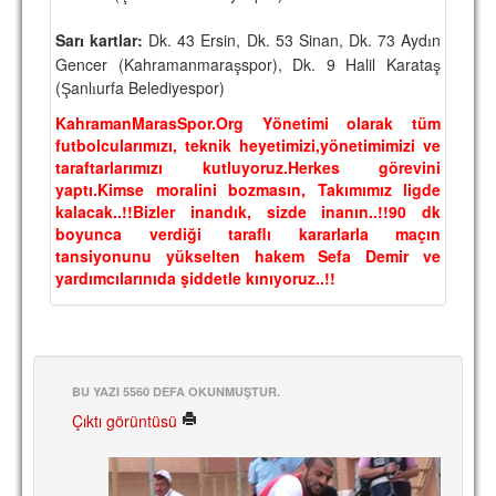
TARİHİ BAŞARILAR
Sar
kartlar:
Dk. 43 Ersin, Dk. 53 Sinan, Dk. 73 Ayd
n
ı
ı
Gencer (Kahramanmara
spor), Dk. 9 Halil Karata
BASINDAN
ş
ş
(
anl
urfa Belediyespor)
Ş
ı
KUPA MAÇLARI
KahramanMarasSpor.Org Yönetimi olarak tüm
futbolcularımızı, teknik heyetimizi,yönetimimizi ve
ESKi BAŞKANLAR
taraftarlarımızı kutluyoruz.Herkes görevini
yaptı.Kimse moralini bozmasın, Takımımız ligde
ESKİ HOCALAR
kalacak..!!Bizler inandık, sizde inanın..!!90 dk
boyunca verdiği taraflı kararlarla maçın
HAKKIMIZDA
tansiyonunu yükselten hakem Sefa Demir ve
yardımcılarınıda şiddetle kınıyoruz..!!
MİSYON
HAKKIMIZDA
İRTİBAT
BU YAZI 5560 DEFA OKUNMUŞTUR.
SİTE İSTATİSTİKLERİ
Çıktı görüntüsü
REKLAM YAYINI