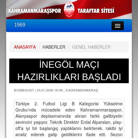
1969
LİG & KUPA
BU SEZON
ANASAYFA
/
HABERLER
/
GENEL HABERLER
PUAN DURUMU
FİKSTÜR
İNEGÖL MAÇI
KADRO
HAZIRLIKLARI BAŞLADI
A TAKIM KADROSU
BOMBACI07
|
24.01.2006 18:06
, KAHRAMANMARAŞ
TEKNİK KADRO
Türkiye 2. Futbol Ligi B Kategorisi Yükselme
TRANSFERLER
Grubu'nda mücadele eden Kahramanmaraşspor,
Alanyaspor deplasmanında alınan farklı galibiyetin
TARAFTAR
sevincini yaşıyor. Teknik Direktör Erdal Alparslan, play-
off'a iyi bir başlangıç yaptıklarını belirterek, rakibi iyi
BİLETLER
analiz ederek galip geldiklerini ifade etti. Sezon