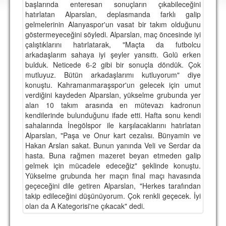
başlarında enteresan sonuçların çıkabileceğini
DEPLASMAN
hatırlatan Alparslan, deplasmanda farklı galip
gelmelerinin Alanyaspor'un vasat bir takım olduğunu
LİSANSLI ÜRÜNLER
göstermeyeceğini söyledi. Alparslan, maç öncesinde iyi
çalıştıklarını hatırlatarak, "Maçta da futbolcu
MULTİMEDYA
arkadaşlarım sahaya iyi şeyler yansıttı. Golü erken
FOTOĞRAF & VİDEOLAR
bulduk. Neticede 6-2 gibi bir sonuçla döndük. Çok
mutluyuz. Bütün arkadaşlarımı kutluyorum" diye
MARŞ & TEZAHÜRATLAR
konuştu. Kahramanmaraşspor'un gelecek için umut
verdiğini kaydeden Alparslan, yükselme grubunda yer
KULÜP
alan 10 takım arasında en mütevazı kadronun
kendilerinde bulunduğunu ifade etti. Hafta sonu kendi
AMBLEM
sahalarında İnegölspor ile karşılacaklarını hatırlatan
Alparslan, "Paşa ve Onur kart cezalısı. Bünyamin ve
SPOR TESİSLERİ
Hakan Arslan sakat. Bunun yanında Veli ve Serdar da
hasta. Buna rağmen mazeret beyan etmeden galip
YÖNETİM KURULU
gelmek için mücadele edeceğiz" şeklinde konuştu.
Yükselme grubunda her maçın final maçı havasında
PERSONEL
geçeceğini dile getiren Alparslan, "Herkes tarafından
takip edileceğini düşünüyorum. Çok renkli geçecek. İyi
SPONSORLAR
olan da A Kategorisi'ne çıkacak" dedi.
TARİHÇE