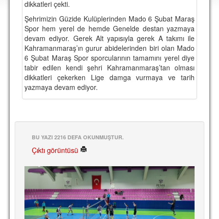
dikkatleri çekti.
DEPLASMAN
Şehrimizin Güzide Kulüplerinden Mado 6 Şubat Maraş
LİSANSLI ÜRÜNLER
Spor hem yerel de hemde Genelde destan yazmaya
devam ediyor. Gerek Alt yapısıyla gerek A takımı ile
MULTİMEDYA
Kahramanmaraş’ın gurur abidelerinden biri olan Mado
6 Şubat Maraş Spor sporcularının tamamını yerel diye
FOTOĞRAF & VİDEOLAR
tabir edilen kendi şehri Kahramanmaraş’tan olması
dikkatleri çekerken Lige damga vurmaya ve tarih
MARŞ & TEZAHÜRATLAR
yazmaya devam ediyor.
KULÜP
AMBLEM
SPOR TESİSLERİ
BU YAZI 2216 DEFA OKUNMUŞTUR.
Çıktı görüntüsü
YÖNETİM KURULU
PERSONEL
SPONSORLAR
TARİHÇE