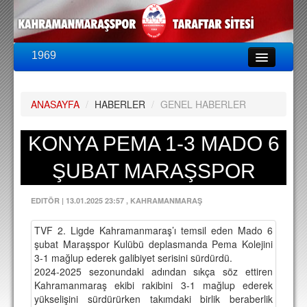
1969
LİG & KUPA
BU SEZON
ANASAYFA
/
HABERLER
/
GENEL HABERLER
PUAN DURUMU
FİKSTÜR
KONYA PEMA 1-3 MADO 6
KADRO
ŞUBAT MARAŞSPOR
A TAKIM KADROSU
EDITÖR
|
13.01.2025 23:57
, KAHRAMANMARAŞ
TEKNİK KADRO
TVF 2. Ligde Kahramanmaraş’ı temsil eden Mado 6
TRANSFERLER
şubat Maraşspor Kulübü deplasmanda Pema Kolejini
3-1 mağlup ederek galibiyet serisini sürdürdü.
TARAFTAR
2024-2025 sezonundaki adından sıkça söz ettiren
Kahramanmaraş ekibi rakibini 3-1 mağlup ederek
BİLETLER
yükselişini sürdürürken takımdaki birlik beraberlik