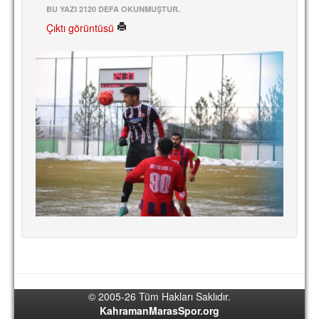
BU YAZI 2120 DEFA OKUNMUŞTUR.
TARİHİ BAŞARILAR
Çıktı görüntüsü
BASINDAN
KUPA MAÇLARI
ESKi BAŞKANLAR
ESKİ HOCALAR
HAKKIMIZDA
MİSYON
HAKKIMIZDA
İRTİBAT
SİTE İSTATİSTİKLERİ
REKLAM YAYINI
© 2005-26 Tüm Hakları Saklıdır.
KahramanMarasSpor.org