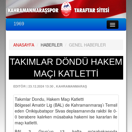
1969
LİG & KUPA
BU SEZON
ANASAYFA
/
HABERLER
/
GENEL HABERLER
PUAN DURUMU
FİKSTÜR
TAKIMLAR DÖNDÜ HAKEM
KADRO
MAÇI KATLETTİ
A TAKIM KADROSU
EDITÖR
|
23.12.2024 13:30
, KAHRAMANMARAŞ
TEKNİK KADRO
Takımlar Dondu, Hakem Maçı Katletti
TRANSFERLER
Bölgesel Amatör Lig (BAL) de Kahramanmaraş’ı Temsil
eden Onikişubatspor Sivas deplasmanında rakibi ile 0-
TARAFTAR
0 berabere kalırken müsabaka hakemi ise kararları ile
maçı katletti.
BİLETLER
BAL 3. Grup’un 13. hafta müsabakasında