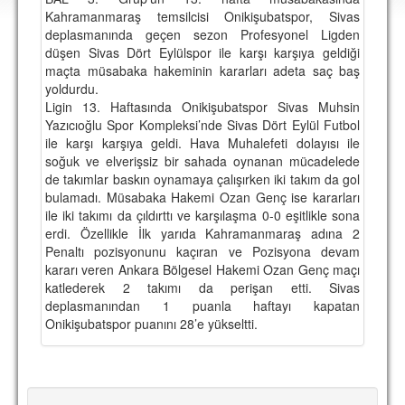
DEPLASMAN
Kahramanmaraş temsilcisi Onikişubatspor, Sivas
deplasmanında geçen sezon Profesyonel Ligden
LİSANSLI ÜRÜNLER
düşen Sivas Dört Eylülspor ile karşı karşıya geldiği
maçta müsabaka hakeminin kararları adeta saç baş
MULTİMEDYA
yoldurdu.
Ligin 13. Haftasında Onikişubatspor Sivas Muhsin
FOTOĞRAF & VİDEOLAR
Yazıcıoğlu Spor Kompleksi’nde Sivas Dört Eylül Futbol
ile karşı karşıya geldi. Hava Muhalefeti dolayısı ile
MARŞ & TEZAHÜRATLAR
soğuk ve elverişsiz bir sahada oynanan mücadelede
de takımlar baskın oynamaya çalışırken iki takım da gol
KULÜP
bulamadı. Müsabaka Hakemi Ozan Genç ise kararları
ile iki takımı da çıldırttı ve karşılaşma 0-0 eşitlikle sona
AMBLEM
erdi. Özellikle İlk yarıda Kahramanmaraş adına 2
SPOR TESİSLERİ
Penaltı pozisyonunu kaçıran ve Pozisyona devam
kararı veren Ankara Bölgesel Hakemi Ozan Genç maçı
YÖNETİM KURULU
katlederek 2 takımı da perişan etti. Sivas
deplasmanından 1 puanla haftayı kapatan
PERSONEL
Onikişubatspor puanını 28’e yükseltti.
SPONSORLAR
TARİHÇE