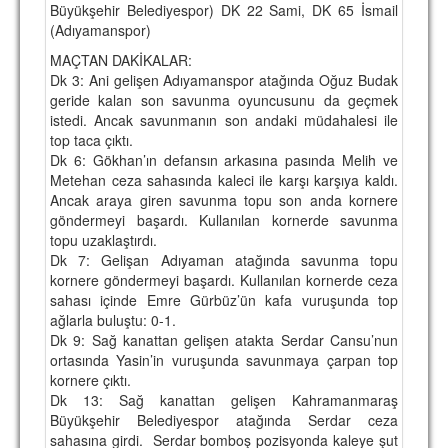
Büyükşehir Belediyespor) DK 22 Sami, DK 65 İsmail
TARİHİ BAŞARILAR
(Adıyamanspor)
MAÇTAN DAKİKALAR:
BASINDAN
Dk 3: Ani gelişen Adıyamanspor atağında Oğuz Budak
geride kalan son savunma oyuncusunu da geçmek
KUPA MAÇLARI
istedi. Ancak savunmanın son andaki müdahalesi ile
top taca çıktı.
ESKi BAŞKANLAR
Dk 6: Gökhan’ın defansın arkasına pasında Melih ve
Metehan ceza sahasında kaleci ile karşı karşıya kaldı.
ESKİ HOCALAR
Ancak araya giren savunma topu son anda kornere
HAKKIMIZDA
göndermeyi başardı. Kullanılan kornerde savunma
topu uzaklaştırdı.
MİSYON
Dk 7: Gelişan Adıyaman atağında savunma topu
kornere göndermeyi başardı. Kullanılan kornerde ceza
HAKKIMIZDA
sahası içinde Emre Gürbüz’ün kafa vuruşunda top
ağlarla buluştu: 0-1.
İRTİBAT
Dk 9: Sağ kanattan gelişen atakta Serdar Cansu’nun
ortasında Yasin’in vuruşunda savunmaya çarpan top
SİTE İSTATİSTİKLERİ
kornere çıktı.
Dk 13: Sağ kanattan gelişen Kahramanmaraş
REKLAM YAYINI
Büyükşehir Belediyespor atağında Serdar ceza
sahasına girdi. Serdar bomboş pozisyonda kaleye şut