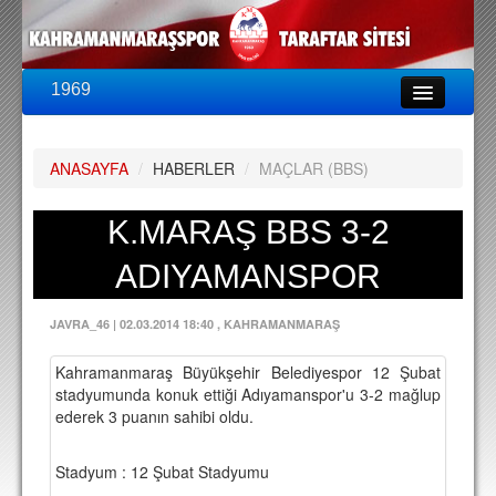
1969
LİG & KUPA
BU SEZON
ANASAYFA
/
HABERLER
/
MAÇLAR (BBS)
PUAN DURUMU
FİKSTÜR
K.MARAŞ BBS 3-2
KADRO
ADIYAMANSPOR
A TAKIM KADROSU
JAVRA_46
|
02.03.2014 18:40
, KAHRAMANMARAŞ
TEKNİK KADRO
Kahramanmaraş Büyükşehir Belediyespor 12 Şubat
TRANSFERLER
stadyumunda konuk ettiği Adıyamanspor'u 3-2 mağlup
ederek 3 puanın sahibi oldu.
TARAFTAR
BİLETLER
Stadyum : 12 Şubat Stadyumu