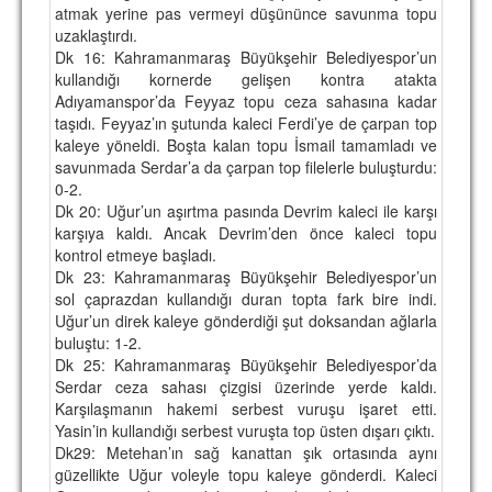
atmak yerine pas vermeyi düşününce savunma topu
uzaklaştırdı.
Dk 16: Kahramanmaraş Büyükşehir Belediyespor’un
kullandığı kornerde gelişen kontra atakta
Adıyamanspor’da Feyyaz topu ceza sahasına kadar
taşıdı. Feyyaz’ın şutunda kaleci Ferdi’ye de çarpan top
kaleye yöneldi. Boşta kalan topu İsmail tamamladı ve
savunmada Serdar’a da çarpan top filelerle buluşturdu:
0-2.
Dk 20: Uğur’un aşırtma pasında Devrim kaleci ile karşı
karşıya kaldı. Ancak Devrim’den önce kaleci topu
kontrol etmeye başladı.
Dk 23: Kahramanmaraş Büyükşehir Belediyespor’un
sol çaprazdan kullandığı duran topta fark bire indi.
Uğur’un direk kaleye gönderdiği şut doksandan ağlarla
buluştu: 1-2.
Dk 25: Kahramanmaraş Büyükşehir Belediyespor’da
Serdar ceza sahası çizgisi üzerinde yerde kaldı.
Karşılaşmanın hakemi serbest vuruşu işaret etti.
Yasin’in kullandığı serbest vuruşta top üsten dışarı çıktı.
Dk29: Metehan’ın sağ kanattan şık ortasında aynı
güzellikte Uğur voleyle topu kaleye gönderdi. Kaleci