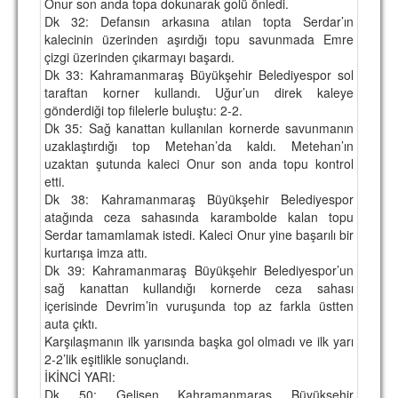
Onur son anda topa dokunarak golü önledi.
Dk 32: Defansın arkasına atılan topta Serdar’ın
kalecinin üzerinden aşırdığı topu savunmada Emre
çizgi üzerinden çıkarmayı başardı.
Dk 33: Kahramanmaraş Büyükşehir Belediyespor sol
taraftan korner kullandı. Uğur’un direk kaleye
gönderdiği top filelerle buluştu: 2-2.
Dk 35: Sağ kanattan kullanılan kornerde savunmanın
uzaklaştırdığı top Metehan’da kaldı. Metehan’ın
uzaktan şutunda kaleci Onur son anda topu kontrol
etti.
Dk 38: Kahramanmaraş Büyükşehir Belediyespor
atağında ceza sahasında karambolde kalan topu
Serdar tamamlamak istedi. Kaleci Onur yine başarılı bir
kurtarışa imza attı.
Dk 39: Kahramanmaraş Büyükşehir Belediyespor’un
sağ kanattan kullandığı kornerde ceza sahası
içerisinde Devrim’in vuruşunda top az farkla üstten
auta çıktı.
Karşılaşmanın ilk yarısında başka gol olmadı ve ilk yarı
2-2’lik eşitlikle sonuçlandı.
İKİNCİ YARI:
Dk 50: Gelişen Kahramanmaraş Büyükşehir