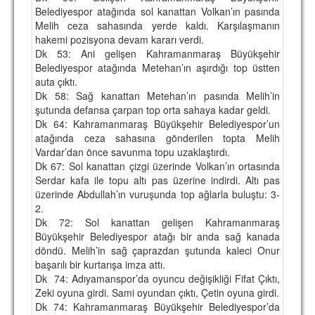
Belediyespor atağında sol kanattan Volkan’ın pasında
Melih ceza sahasında yerde kaldı. Karşılaşmanın
hakemi pozisyona devam kararı verdi.
Dk 53: Ani gelişen Kahramanmaraş Büyükşehir
Belediyespor atağında Metehan’ın aşırdığı top üstten
auta çıktı.
Dk 58: Sağ kanattan Metehan’ın pasında Melih’in
şutunda defansa çarpan top orta sahaya kadar geldi.
Dk 64: Kahramanmaraş Büyükşehir Belediyespor’un
atağında ceza sahasına gönderilen topta Melih
Vardar’dan önce savunma topu uzaklaştırdı.
Dk 67: Sol kanattan çizgi üzerinde Volkan’ın ortasında
Serdar kafa ile topu altı pas üzerine indirdi. Altı pas
üzerinde Abdullah’ın vuruşunda top ağlarla buluştu: 3-
2.
Dk 72: Sol kanattan gelişen Kahramanmaraş
Büyükşehir Belediyespor atağı bir anda sağ kanada
döndü. Melih’in sağ çaprazdan şutunda kaleci Onur
başarılı bir kurtarışa imza attı.
Dk 74: Adıyamanspor’da oyuncu değişikliği Fifat Çıktı,
Zeki oyuna girdi. Sami oyundan çıktı, Çetin oyuna girdi.
Dk 74: Kahramanmaraş Büyükşehir Belediyespor’da