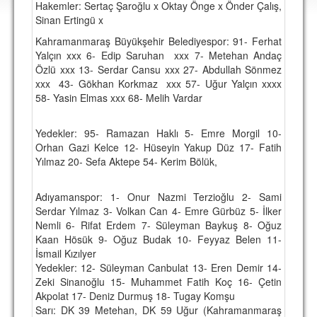
Hakemler: Sertaç Şaroğlu x Oktay Önge x Önder Çalış,
DEPLASMAN
Sinan Ertingü x
LİSANSLI ÜRÜNLER
Kahramanmaraş Büyükşehir Belediyespor: 91- Ferhat
Yalçın xxx 6- Edip Saruhan xxx 7- Metehan Andaç
MULTİMEDYA
Özlü xxx 13- Serdar Cansu xxx 27- Abdullah Sönmez
xxx 43- Gökhan Korkmaz xxx 57- Uğur Yalçın xxxx
FOTOĞRAF & VİDEOLAR
58- Yasin Elmas xxx 68- Melih Vardar
MARŞ & TEZAHÜRATLAR
Yedekler: 95- Ramazan Haklı 5- Emre Morgil 10-
KULÜP
Orhan Gazi Kelce 12- Hüseyin Yakup Düz 17- Fatih
Yılmaz 20- Sefa Aktepe 54- Kerim Bölük,
AMBLEM
SPOR TESİSLERİ
Adıyamanspor: 1- Onur Nazmi Terzioğlu 2- Sami
Serdar Yılmaz 3- Volkan Can 4- Emre Gürbüz 5- İlker
YÖNETİM KURULU
Nemli 6- Rifat Erdem 7- Süleyman Baykuş 8- Oğuz
Kaan Hösük 9- Oğuz Budak 10- Feyyaz Belen 11-
PERSONEL
İsmail Kızılyer
Yedekler: 12- Süleyman Canbulat 13- Eren Demir 14-
SPONSORLAR
Zeki Sinanoğlu 15- Muhammet Fatih Koç 16- Çetin
Akpolat 17- Deniz Durmuş 18- Tugay Komşu
Sarı: DK 39 Metehan, DK 59 Uğur (Kahramanmaraş
TARİHÇE