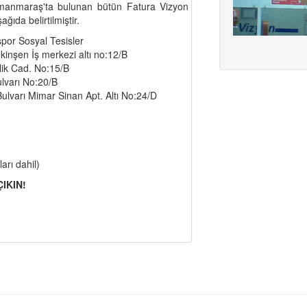
amanmaraş'ta bulunan bütün Fatura Vizyon
ağıda belirtilmiştir.
or Sosyal Tesisler
inşen İş merkezi altı no:12/B
lik Cad. No:15/B
ulvarı No:20/B
ulvarı Mimar Sinan Apt. Altı No:24/D
arı dahil)
IKIN!