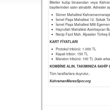
Biletler kulüp binasından veya Kahr
bayiilerinden satın alınabilir. Adresler aş
Sümer Mahallesi Kahramanmaraşsp
İsmet Paşa Mahallesi 12. Sokak Tek
İsmet Paşa Mahallesi Milli Egemen
Hayrullah Mahallesi Azerbaycan B
Necip Fazıl Mah. Alpaslan Türkeş B
KART FİYATLARI
Protokol tribünü: 1.000 TL
Kapalı tribün: 150 TL
Maraton tribünü: 100 TL (kale arkal
KOMBİNE ALIN, TAKIMINIZA SAHİP Ç
Tüm taraftarlara duyrulur..
KahramanMarasSpor.org