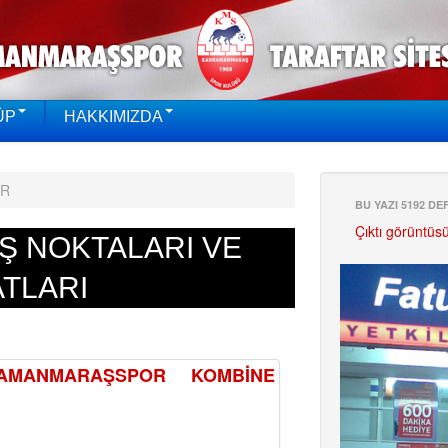
ÜP
HAKKIMIZDA
AR
BU YAZI 5192 D
Çıktı görüntüs
Ş NOKTALARI VE
ATLARI
AMANMARAŞSPOR KOMBİNE