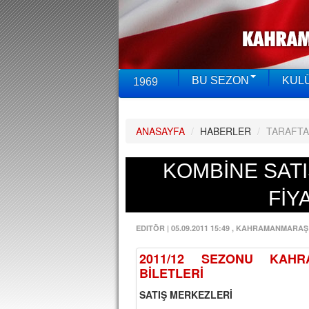
BU SEZON
KUL
1969
ANASAYFA
/
HABERLER
/
TARAFT
KOMBİNE SATI
FİY
EDITÖR
|
05.09.2011 15:49
, KAHRAMANMARAŞ
2011/12 SEZONU
KAHR
BİLETLERİ
SATIŞ MERKEZLERİ