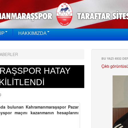
ÜP
HAKKIMIZDA
HABERLER
BU YAZI 4932 D
Çıktı görüntüs
RAŞSPOR HATAY
KİLİTLENDİ
Ş
ırada bulunan Kahramanmaraşspor Pazar
yspor maçını kazanmanın hesaplarını