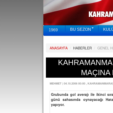
BU SEZON
KUL
1969
ANASAYFA
/
HABERLER
/
GENEL 
KAHRAMANMA
MAÇINA 
MEHMET
|
04.10.2006 00:00
, KAHRAMANMARA
Grubunda gol averajı ile ikinci s
günü sahasında oynayacağı Hata
yapıyor.