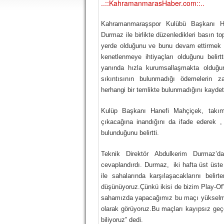
..::KahramanmarasHaber.com::..
Kahramanmaraşspor Kulübü Başkanı Ha
Durmaz ile birlikte düzenledikleri basın t
yerde olduğunu ve bunu devam ettirmek 
kenetlenmeye ihtiyaçları olduğunu belir
yanında hızla kurumsallaşmakta olduğ
sıkıntısının bulunmadığı ödemelerin z
herhangi bir temlikte bulunmadığını kaydett
Kulüp Başkanı Hanefi Mahçiçek, takımı
çıkacağına inandığını da ifade ederek , 
bulunduğunu belirtti.
Teknik Direktör Abdulkerim Durmaz’da
cevaplandırdı. Durmaz,
iki hafta üst üst
ile sahalarında karşılaşacaklarını bel
düşünüyoruz.Çünkü ikisi de bizim Play-Of’
sahamızda yapacağımız bu maçı yükselme
olarak görüyoruz.Bu maçları kayıpsız geç
biliyoruz” dedi.