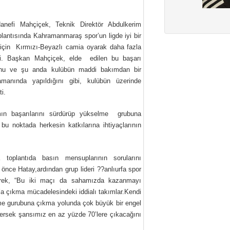
nefi Mahçiçek, Teknik Direktör Abdulkerim
oplantısında Kahramanmaraş spor’un ligde iyi bir
için
Kırmızı-Beyazlı camia oyarak daha fazla
tti. Başkan Mahçiçek, elde
edilen bu başarı
unu ve şu anda kulübün maddi bakımdan bir
amanında yapıldığını gibi, kulübün üzerinde
i.
n başarılarını sürdürüp yükselme
grubuna
bu noktada herkesin katkılarına ihtiyaçlarının
 toplantıda basın mensuplarının sorularını
e önce Hatay,ardından grup lideri ??anlıurfa spor
irterek, “Bu iki maçı da sahamızda kazanmayı
a çıkma mücadelesindeki iddialı takımlar.Kendi
 gurubuna çıkma yolunda çok büyük bir engel
ersek şansımız en az yüzde 70’lere çıkacağını