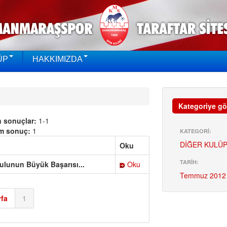
ÜP
HAKKIMIZDA
Kategoriye gö
n sonuçlar:
1-1
m sonuç:
1
KATEGORİ:
DİĞER KULÜP
Oku
TARİH:
ulunun Büyük Başarısı...
Oku
Temmuz 2012
fa
1