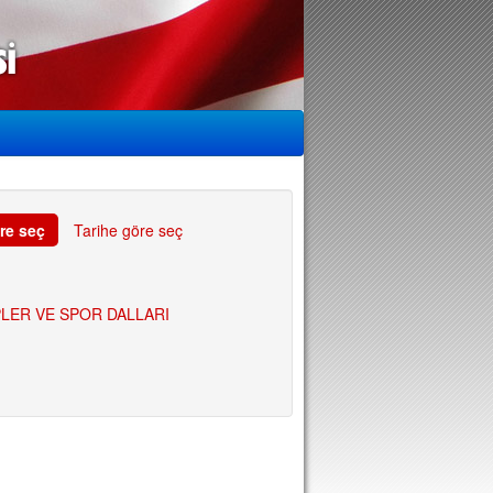
re seç
Tarihe göre seç
LER VE SPOR DALLARI