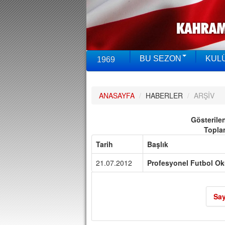
BU SEZON
KUL
1969
ANASAYFA
/
HABERLER
/
ARŞİV
Gösterile
Topla
Tarih
Başlık
21.07.2012
Profesyonel Futbol Ok
Say