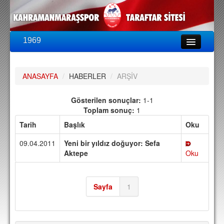
1969
LİG & KUPA
BU SEZON
ANASAYFA
/
HABERLER
/
ARŞİV
PUAN DURUMU
FİKSTÜR
Gösterilen sonuçlar:
1-1
Toplam sonuç:
1
KADRO
Tarih
Başlık
Oku
A TAKIM KADROSU
09.04.2011
Yeni bir yıldız doğuyor: Sefa
TEKNİK KADRO
Aktepe
Oku
TRANSFERLER
Sayfa
1
TARAFTAR
BİLETLER