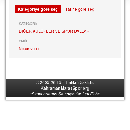
DEPLASMAN
Kategoriye göre seç
Tarihe göre seç
LİSANSLI ÜRÜNLER
KATEGORİ:
MULTİMEDYA
DİĞER KULÜPLER VE SPOR DALLARI
FOTOĞRAF & VİDEOLAR
TARİH:
MARŞ & TEZAHÜRATLAR
Nisan 2011
KULÜP
AMBLEM
SPOR TESİSLERİ
© 2005-26 Tüm Hakları Saklıdır.
KahramanMarasSpor.org
YÖNETİM KURULU
"Sanal ortamın Şampiyonlar Ligi Ekibi"
PERSONEL
SPONSORLAR
TARİHÇE