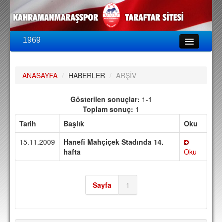
1969
LİG & KUPA
BU SEZON
ANASAYFA
/
HABERLER
/
ARŞİV
PUAN DURUMU
FİKSTÜR
Gösterilen sonuçlar:
1-1
Toplam sonuç:
1
KADRO
Tarih
Başlık
Oku
A TAKIM KADROSU
15.11.2009
Hanefi Mahçiçek Stadında 14.
TEKNİK KADRO
hafta
Oku
TRANSFERLER
Sayfa
1
TARAFTAR
BİLETLER