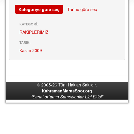
DEPLASMAN
Kategoriye göre seç
Tarihe göre seç
LİSANSLI ÜRÜNLER
KATEGORİ:
MULTİMEDYA
RAKİPLERİMİZ
FOTOĞRAF & VİDEOLAR
TARİH:
MARŞ & TEZAHÜRATLAR
Kasım 2009
KULÜP
AMBLEM
SPOR TESİSLERİ
© 2005-26 Tüm Hakları Saklıdır.
KahramanMarasSpor.org
YÖNETİM KURULU
"Sanal ortamın Şampiyonlar Ligi Ekibi"
PERSONEL
SPONSORLAR
TARİHÇE