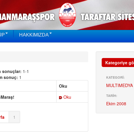
ÜP
HAKKIMIZDA
Kategoriye gö
n sonuçlar:
1-1
m sonuç:
1
KATEGORİ:
MULTIMEDYA
Oku
TARİH:
nMaraş!
Oku
Ekim 2008
fa
1