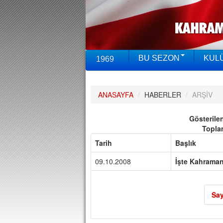
BU SEZON
KUL
1969
ANASAYFA
/
HABERLER
/
ARŞİV
Gösterile
Topla
Tarih
Başlık
09.10.2008
İşte Kahrama
Say