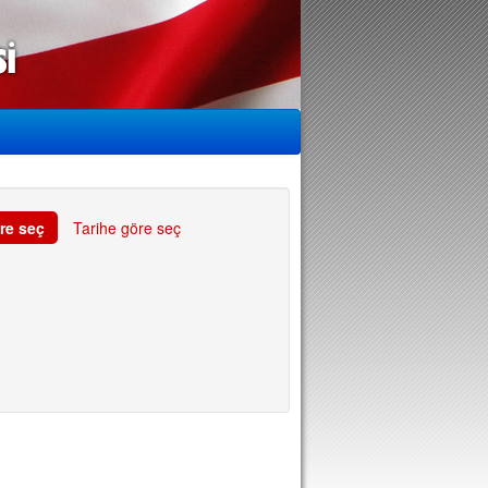
re seç
Tarihe göre seç