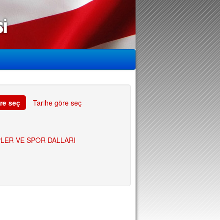
re seç
Tarihe göre seç
LER VE SPOR DALLARI