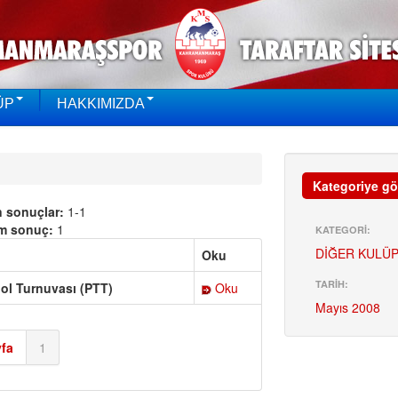
ÜP
HAKKIMIZDA
Kategoriye gö
n sonuçlar:
1-1
m sonuç:
1
KATEGORİ:
DİĞER KULÜP
Oku
TARİH:
bol Turnuvası (PTT)
Oku
Mayıs 2008
fa
1