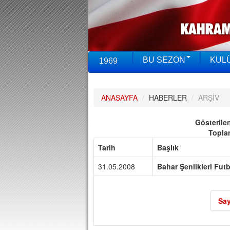
BU SEZON
KUL
1969
ANASAYFA
/
HABERLER
/
ARŞİV
Gösterile
Topla
Tarih
Başlık
31.05.2008
Bahar Şenlikleri Fut
Say