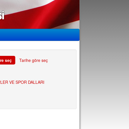
re seç
Tarihe göre seç
LER VE SPOR DALLARI