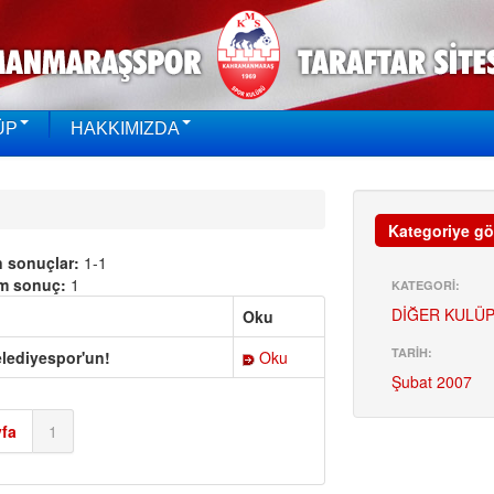
ÜP
HAKKIMIZDA
Kategoriye gö
n sonuçlar:
1-1
m sonuç:
1
KATEGORİ:
DİĞER KULÜP
Oku
TARİH:
lediyespor'un!
Oku
Şubat 2007
fa
1