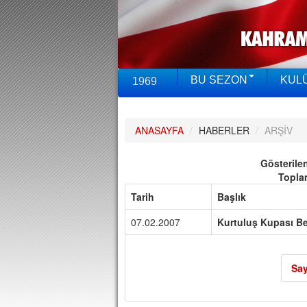
BU SEZON
KUL
1969
ANASAYFA
/
HABERLER
/
ARŞİV
Gösterile
Topla
Tarih
Başlık
07.02.2007
Kurtuluş Kupası Be
Say