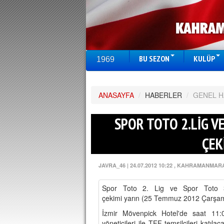
BU SEZON
KULÜP
1969
ANASAYFA
/
HABERLER
/
GENEL 
SPOR TOTO 2.LİG VE
ÇEK
JAVRA_46
|
24.07.2012 10:22
, KAHRAMANMAR
Spor Toto 2. Lig ve Spor Toto 3
çekimi yarın (25 Temmuz 2012 Çarşam
İzmir Mövenpick Hotel'de saat 11:0
yöneticileri ile TFF temsilcileri katıl