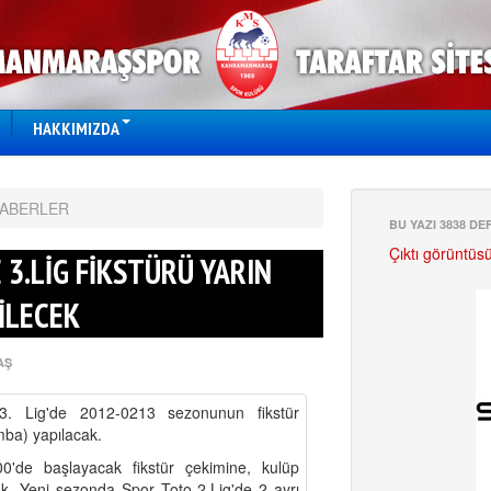
HAKKIMIZDA
HABERLER
BU YAZI 3838 D
Çıktı görüntüs
 3.LİG FİKSTÜRÜ YARIN
İLECEK
AŞ
. Lig'de 2012-0213 sezonunun fikstür
ba) yapılacak.
0'de başlayacak fikstür çekimine, kulüp
acak. Yeni sezonda Spor Toto 2.Lig'de 2 ayrı